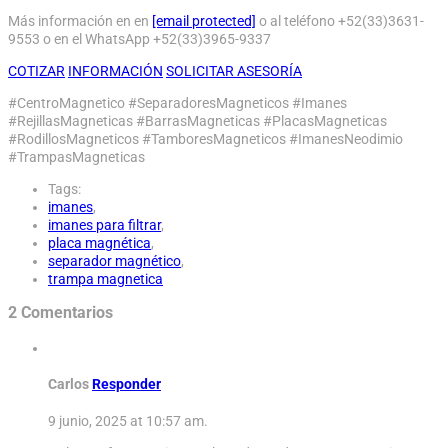
Más información en en
[email protected]
o al teléfono +52(33)3631-
9553 o en el WhatsApp +52(33)3965-9337
COTIZAR
INFORMACIÓN
SOLICITAR ASESORÍA
#CentroMagnetico #SeparadoresMagneticos #Imanes
#RejillasMagneticas #BarrasMagneticas #PlacasMagneticas
#RodillosMagneticos #TamboresMagneticos #ImanesNeodimio
#TrampasMagneticas
Tags:
imanes
,
imanes para filtrar
,
placa magnética
,
separador magnético
,
trampa magnetica
2 Comentarios
Carlos
Responder
9 junio, 2025 at 10:57 am.