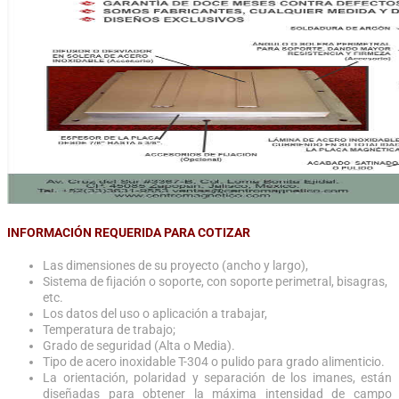
INFORMACIÓN REQUERIDA PARA COTIZAR
Las dimensiones de su proyecto (ancho y largo),
Sistema de fijación o soporte, con soporte perimetral, bisagras,
etc.
Los datos del uso o aplicación a trabajar,
Temperatura de trabajo;
Grado de seguridad (Alta o Media).
Tipo de acero inoxidable T-304 o pulido para grado alimenticio.
La orientación, polaridad y separación de los imanes, están
diseñadas para obtener la máxima intensidad de campo