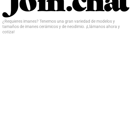
¿Requieres imanes? Tenemos una gran variedad de modelos y
tamaños de imanes cerámicos y de neodimio. ¡Llámanos ahora y
cotiza!