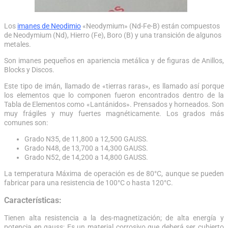
Los
imanes de Neodimio
«Neodymium» (Nd-Fe-B) están compuestos
de Neodymium (Nd), Hierro (Fe), Boro (B) y una transición de algunos
metales.
Son imanes pequeños en apariencia metálica y de figuras de Anillos,
Blocks y Discos.
Este tipo de imán, llamado de «tierras raras», es llamado así porque
los elementos que lo componen fueron encontrados dentro de la
Tabla de Elementos como «Lantánidos». Prensados y horneados. Son
muy frágiles y muy fuertes magnéticamente. Los grados más
comunes son:
Grado N35, de 11,800 a 12,500 GAUSS.
Grado N48, de 13,700 a 14,300 GAUSS.
Grado N52, de 14,200 a 14,800 GAUSS.
La temperatura Máxima de operación es de 80°C, aunque se pueden
fabricar para una resistencia de 100°C o hasta 120°C.
Características:
Tienen alta resistencia a la des-magnetización; de alta energía y
potencia en gauss; Es un material corrosivo que deberá ser cubierto