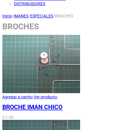
DISTRIBUIDORES
Inicio
/
IMANES
/
ESPECIALES
/
BROCHES
BROCHES
Agregar a carrito
Ver producto
BROCHE IMAN CHICO
$
1.60