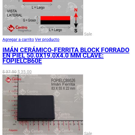
Sale
Agregar a carrito
Ver producto
IMÁN CERÁMICO-FERRITA BLOCK FORRADO
EN PIEL 50.0X19.0X4.0 MM CLAVE:
FOPIELCB60E
$
37.50
$
35.00
Sale