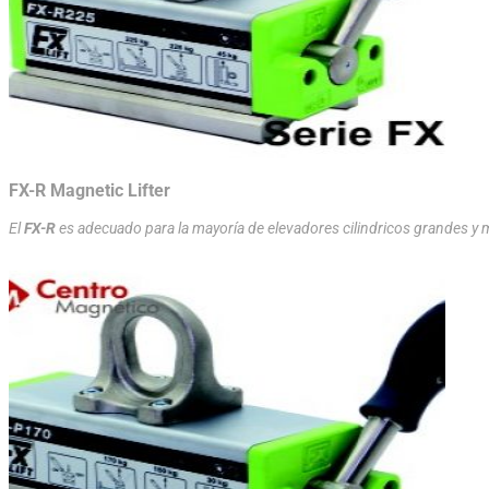
FX-R Magnetic Lifter
El
FX-R
es adecuado para la mayoría de elevadores cilindricos grandes y 