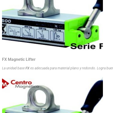
FX Magnetic Lifter
La unidad base
FX
es adecuada para material plano y redondo. Logra bue