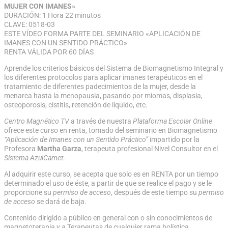
MUJER CON IMANES»
DURACIÓN: 1 Hora 22 minutos
CLAVE: 0518-03
ESTE VÍDEO FORMA PARTE DEL SEMINARIO «APLICACIÓN DE
IMANES CON UN SENTIDO PRÁCTICO»
RENTA VÁLIDA POR 60 DÍAS
Aprende los criterios básicos del Sistema de Biomagnetismo Integral y
los diferentes protocolos para aplicar imanes terapéuticos en el
tratamiento de diferentes padecimientos de la mujer, desde la
menarca hasta la menopausia, pasando por miomas, displasia,
osteoporosis, cistitis, retención de líquido, etc.
Centro Magnético TV
a través de nuestra
Plataforma Escolar Online
ofrece este curso en renta, tomado del seminario en Biomagnetismo
“Aplicación de Imanes con un Sentido Práctico”
impartido por la
Profesora
Martha Garza
, terapeuta profesional Nivel Consultor en el
Sistema AzulCamet
.
Al adquirir este curso, se acepta que solo es en RENTA por un tiempo
determinado el uso de éste, a partir de que se realice el pago y se le
proporcione su
permiso de acceso
, después de este tiempo su
permiso
de acceso
se dará de baja.
Contenido dirigido a público en general con o sin conocimientos de
magnetoterapia y a Terapeutas de cualquier rama holística.