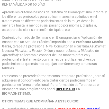
RENTA VÁLIDA POR 60 DÍAS
Aprende los criterios básicos del Sistema de Biomagnetismo Integral y
los diferentes protocolos para aplicar imanes terapéuticos en el
tratamiento de diferentes padecimientos de la mujer, desde la
menarca hasta la menopausia, pasando por miomas, displasia,
osteoporosis, cistitis, retención de líquido, etc.
Contenido tomado del Seminario en Biomagnetismo “Aplicación de
Imanes con un Sentido Práctico” impartido por la
Profesora Martha
Garza
, terapeuta profesional Nivel Consultor en el
Sistema AzulCamet
.
Nuestra
Plataforma Escolar Online
y nuestro
Sistema Didáctico de
Aprendizaje
te llevaran a conocer de una manera práctica y
profesional el tratamiento con imanes para utilizar en diversos
padecimientos que más nos aquejan comúnmente y a nuestras
familias.
Este curso no pretende formarte como terapeuta profesional, pero sí
adquieres el conocimiento para tratar ciertos padecimientos en
particular en forma profesional. Para formación de Terapeutas en
Biomagnetismo pregúntanos por el
DIPLOMADO
EN
BIOMAGNETISMO.
OTROS TEMAS QUE ACOMPAÑAN A ESTE CURSO:
0.- Introducción al Biomagnetismo;
Disponible sin costo.
Ver Aquí