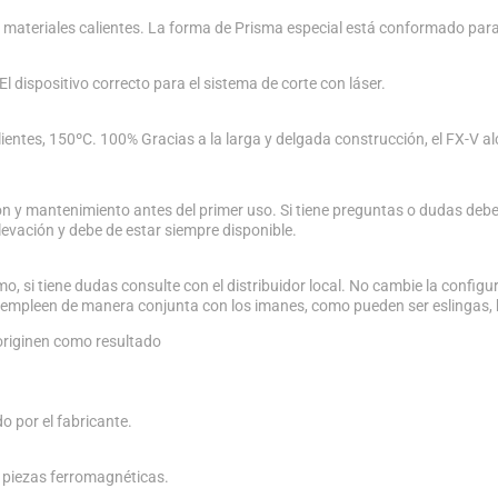
materiales calientes. La forma de Prisma especial está conformado para
l dispositivo correcto para el sistema de corte con láser.
ientes, 150ºC. 100% Gracias a la larga y delgada construcción, el FX-V a
n y mantenimiento antes del primer uso. Si tiene preguntas o dudas debe
vación y debe de estar siempre disponible.
o, si tiene dudas consulte con el distribuidor local. No cambie la configur
e empleen de manera conjunta con los imanes, como pueden ser eslingas, 
 originen como resultado
o por el fabricante.
 piezas ferromagnéticas.