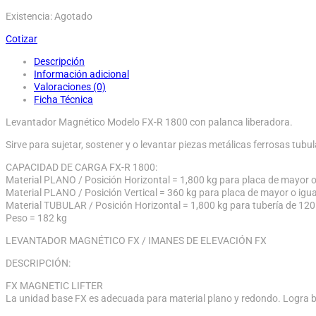
Existencia: Agotado
Cotizar
Descripción
Información adicional
Valoraciones (0)
Ficha Técnica
Levantador Magnético Modelo FX-R 1800 con palanca liberadora.
Sirve para sujetar, sostener y o levantar piezas metálicas ferrosas tubu
CAPACIDAD DE CARGA FX-R 1800:
Material PLANO / Posición Horizontal = 1,800 kg para placa de mayor o
Material PLANO / Posición Vertical = 360 kg para placa de mayor o igu
Material TUBULAR / Posición Horizontal = 1,800 kg para tubería de 12
Peso = 182 kg
LEVANTADOR MAGNÉTICO FX / IMANES DE ELEVACIÓN FX
DESCRIPCIÓN:
FX MAGNETIC LIFTER
La unidad base FX es adecuada para material plano y redondo. Logra 