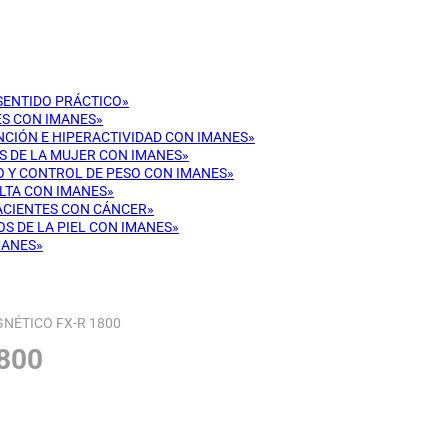
 SENTIDO PRÁCTICO»
ES CON IMANES»
ENCIÓN E HIPERACTIVIDAD CON IMANES»
OS DE LA MUJER CON IMANES»
CO Y CONTROL DE PESO CON IMANES»
ULTA CON IMANES»
PACIENTES CON CÁNCER»
OS DE LA PIEL CON IMANES»
MANES»
NÉTICO FX-R 1800
800