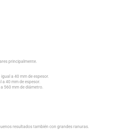
lares principalmente.
 igual a 40 mm de espesor.
al a 40 mm de espesor.
0 a 560 mm de diámetro.
buenos resultados también con grandes ranuras.