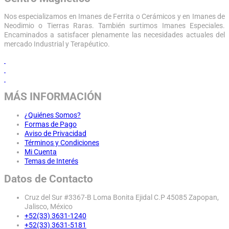
Nos especializamos en Imanes de Ferrita o Cerámicos y en Imanes de
Neodimio o Tierras Raras. También surtimos Imanes Especiales.
Encaminados a satisfacer plenamente las necesidades actuales del
mercado Industrial y Terapéutico.
MÁS INFORMACIÓN
¿Quiénes Somos?
Formas de Pago
Aviso de Privacidad
Términos y Condiciones
Mi Cuenta
Temas de Interés
Datos de Contacto
Cruz del Sur #3367-B Loma Bonita Ejidal C.P 45085 Zapopan,
Jalisco, México
+52(33) 3631-1240
+52(33) 3631-5181