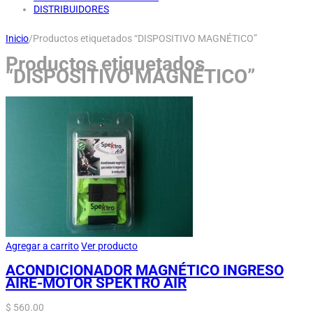
DISTRIBUIDORES
Inicio
/
Productos etiquetados “DISPOSITIVO MAGNÉTICO”
Productos etiquetados
“DISPOSITIVO MAGNÉTICO”
Agregar a carrito
Ver producto
ACONDICIONADOR MAGNÉTICO INGRESO
AIRE-MOTOR SPEKTRO AIR
$
560.00