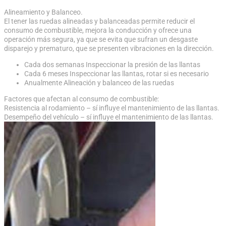
Alineamiento y Balanceo.
El tener las ruedas alineadas y balanceadas permite reducir el
consumo de combustible, mejora la conducción y ofrece una
operación más segura, ya que se evita que sufran un desgaste
disparejo y prematuro, que se presenten vibraciones en la dirección.
Cada dos semanas Inspeccionar la presión de las llantas
Cada 6 meses Inspeccionar las llantas, rotar si es necesario
Anualmente Alineación y balanceo de las ruedas
Factores que afectan al consumo de combustible:
Resistencia al rodamiento – sí influye el mantenimiento de las llantas.
Desempeño del vehículo – sí influye el mantenimiento de las llantas.