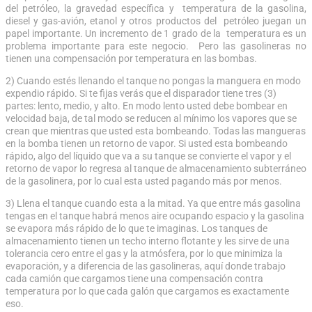
del petróleo, la gravedad específica y temperatura de la gasolina,
diesel y gas-avión, etanol y otros productos del petróleo juegan un
papel importante. Un incremento de 1 grado de la temperatura es un
problema importante para este negocio. Pero las gasolineras no
tienen una compensación por temperatura en las bombas.
2) Cuando estés llenando el tanque no pongas la manguera en modo
expendio rápido. Si te fijas verás que el disparador tiene tres (3)
partes: lento, medio, y alto. En modo lento usted debe bombear en
velocidad baja, de tal modo se reducen al mínimo los vapores que se
crean que mientras que usted esta bombeando. Todas las mangueras
en la bomba tienen un retorno de vapor. Si usted esta bombeando
rápido, algo del líquido que va a su tanque se convierte el vapor y el
retorno de vapor lo regresa al tanque de almacenamiento subterráneo
de la gasolinera, por lo cual esta usted pagando más por menos.
3) Llena el tanque cuando esta a la mitad. Ya que entre más gasolina
tengas en el tanque habrá menos aire ocupando espacio y la gasolina
se evapora más rápido de lo que te imaginas. Los tanques de
almacenamiento tienen un techo interno flotante y les sirve de una
tolerancia cero entre el gas y la atmósfera, por lo que minimiza la
evaporación, y a diferencia de las gasolineras, aquí donde trabajo
cada camión que cargamos tiene una compensación contra
temperatura por lo que cada galón que cargamos es exactamente
eso.