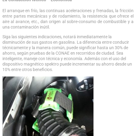
El arranque en frío, las continuas aceleraciones y frenadas, la fricción
entre partes mecánicas y de rodamiento, la resistencia que ofrece el
aire al avance, etc., dan origen al sobre-consumo de combustible y a
una contaminación inútil.
Siga las siguientes indicaciones, notará inmediatamente la
disminución de sus gastos en gasolina. La diferencia entre conducir
técnicamente y la manera común, puede significar hasta un 30% de
ahorro, según pruebas de la CONAE en recorridos de ciudad. Sea
inteligente, maneje con técnica y economía. Además con el uso del
dispositivo magnético spektro puede incrementar su ahorro desde un
10% entre otros beneficios.