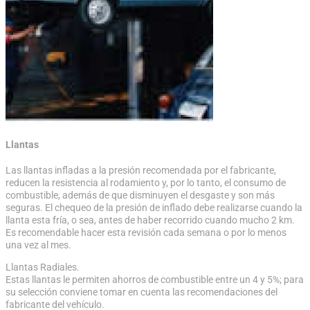
Llantas
Las llantas infladas a la presión recomendada por el fabricante,
reducen la resistencia al rodamiento y, por lo tanto, el consumo de
combustible, además de que disminuyen el desgaste y son más
seguras. El chequeo de la presión de inflado debe realizarse cuando la
llanta esta fría, o sea, antes de haber recorrido cuando mucho 2 km.
Es recomendable hacer esta revisión cada semana o por lo menos
una vez al mes.
Llantas Radiales.
Estas llantas le permiten ahorros de combustible entre un 4 y 5%; para
su selección conviene tomar en cuenta las recomendaciones del
fabricante del vehículo.