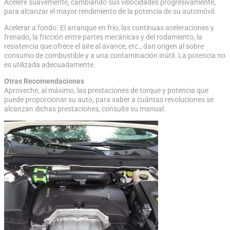
Acelere suavemente, cambiando sus velocidades progresivamente,
para alcanzar el mayor rendimiento de la potencia de su automóvil.
Acelerar a fondo. El arranque en frío, las continuas aceleraciones y
frenado, la fricción entre partes mecánicas y del rodamiento, la
resistencia que ofrece el aire al avance, etc., dan origen al sobre
consumo de combustible y a una contaminación inútil. La potencia no
es utilizada adecuadamente.
Otras Recomendaciones
Aproveche, al máximo, las prestaciones de torque y potencia que
puede proporcionar su auto, para saber a cuántas revoluciones se
alcanzan dichas prestaciones, consulte su manual.