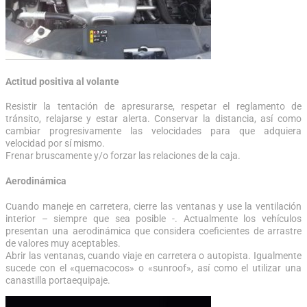
Actitud positiva al volante
Resistir la tentación de apresurarse, respetar el reglamento de
tránsito, relajarse y estar alerta. Conservar la distancia, así como
cambiar progresivamente las velocidades para que adquiera
velocidad por sí mismo.
Frenar bruscamente y/o forzar las relaciones de la caja.
Aerodinámica
Cuando maneje en carretera, cierre las ventanas y use la ventilación
interior – siempre que sea posible -. Actualmente los vehículos
presentan una aerodinámica que considera coeficientes de arrastre
de valores muy aceptables.
Abrir las ventanas, cuando viaje en carretera o autopista. Igualmente
sucede con el «quemacocos» o «sunroof», así como el utilizar una
canastilla portaequipaje.