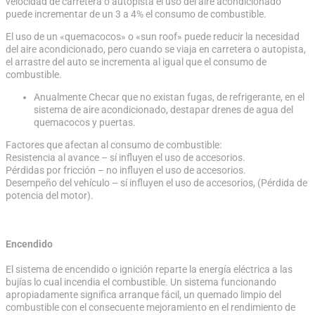
velocidad de carretera o autopista el uso del aire acondicionado
puede incrementar de un 3 a 4% el consumo de combustible.
El uso de un «quemacocos» o «sun roof» puede reducir la necesidad
del aire acondicionado, pero cuando se viaja en carretera o autopista,
el arrastre del auto se incrementa al igual que el consumo de
combustible.
Anualmente Checar que no existan fugas, de refrigerante, en el
sistema de aire acondicionado, destapar drenes de agua del
quemacocos y puertas.
Factores que afectan al consumo de combustible:
Resistencia al avance – sí influyen el uso de accesorios.
Pérdidas por fricción – no influyen el uso de accesorios.
Desempeño del vehículo – sí influyen el uso de accesorios, (Pérdida de
potencia del motor).
Encendido
El sistema de encendido o ignición reparte la energía eléctrica a las
bujías lo cual incendia el combustible. Un sistema funcionando
apropiadamente significa arranque fácil, un quemado limpio del
combustible con el consecuente mejoramiento en el rendimiento de