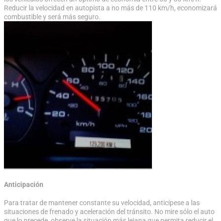
Reducir la velocidad en autopista a no más de 110 km/h, economizará
combustible y será más seguro.
Anticipación
Para tratar de mantener constante su velocidad, anticípese a las
situaciones de frenado y aceleración del tránsito. No mire sólo el auto
que lo precede, observe la situación más lejana que permita reducir el