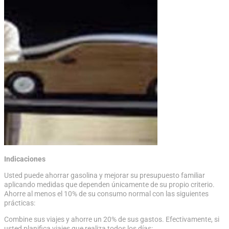
Indicaciones
Usted puede ahorrar gasolina y mejorar su presupuesto familiar
aplicando medidas que dependen únicamente de su propio criterio.
Ahorre al menos el 10% de su consumo normal con las siguientes
prácticas:
Combine sus viajes y ahorre un 20% de sus gastos. Efectivamente, si
usted planifica viajes que realiza todos los días: