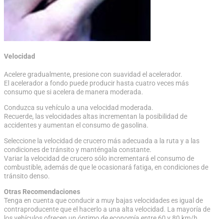
Velocidad
Acelere gradualmente, presione con suavidad el acelerador.
El acelerador a fondo puede producir hasta cuatro veces más
consumo que si acelera de manera moderada.
Conduzca su vehículo a una velocidad moderada.
Recuerde, las velocidades altas incrementan la posibilidad de
accidentes y aumentan el consumo de gasolina.
Seleccione la velocidad de crucero más adecuada a la ruta y a las
condiciones de tránsito y manténgala constante.
Variar la velocidad de crucero sólo incrementará el consumo de
combustible, además de que le ocasionará fatiga, en condiciones de
tránsito denso.
Otras Recomendaciones
Tenga en cuenta que conducir a muy bajas velocidades es igual de
contraproducente que el hacerlo a una alta velocidad. La mayoría de
los vehículos ofrecen un óptimo de economía entre 60 y 80 km/h.