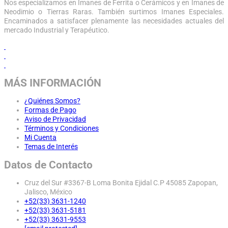
Nos especializamos en Imanes de Ferrita o Cerámicos y en Imanes de
Neodimio o Tierras Raras. También surtimos Imanes Especiales.
Encaminados a satisfacer plenamente las necesidades actuales del
mercado Industrial y Terapéutico.
MÁS INFORMACIÓN
¿Quiénes Somos?
Formas de Pago
Aviso de Privacidad
Términos y Condiciones
Mi Cuenta
Temas de Interés
Datos de Contacto
Cruz del Sur #3367-B Loma Bonita Ejidal C.P 45085 Zapopan,
Jalisco, México
+52(33) 3631-1240
+52(33) 3631-5181
+52(33) 3631-9553