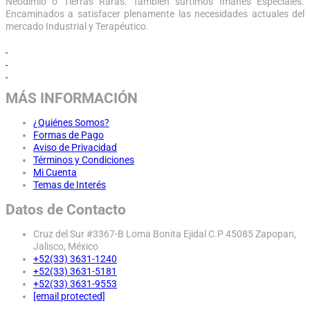
Neodimio o Tierras Raras. También surtimos Imanes Especiales.
Encaminados a satisfacer plenamente las necesidades actuales del
mercado Industrial y Terapéutico.
MÁS INFORMACIÓN
¿Quiénes Somos?
Formas de Pago
Aviso de Privacidad
Términos y Condiciones
Mi Cuenta
Temas de Interés
Datos de Contacto
Cruz del Sur #3367-B Loma Bonita Ejidal C.P 45085 Zapopan,
Jalisco, México
+52(33) 3631-1240
+52(33) 3631-5181
+52(33) 3631-9553
[email protected]