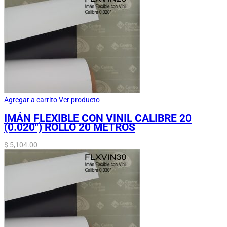
Agregar a carrito
Ver producto
IMÁN FLEXIBLE CON VINIL CALIBRE 20
(0.020″) ROLLO 20 METROS
$
5,104.00