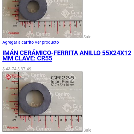
Sale
Agregar a carrito
Ver producto
IMÁN CERÁMICO-FERRITA ANILLO 55X24X12
MM CLAVE: CR55
$
43.74
$
37.49
Sale