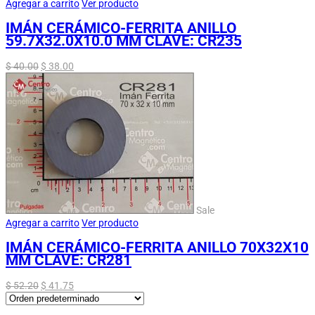
Agregar a carrito
Ver producto
IMÁN CERÁMICO-FERRITA ANILLO
59.7X32.0X10.0 MM CLAVE: CR235
$
40.00
$
38.00
Sale
Agregar a carrito
Ver producto
IMÁN CERÁMICO-FERRITA ANILLO 70X32X10
MM CLAVE: CR281
$
52.20
$
41.75