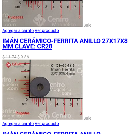
Sale
Agregar a carrito
Ver producto
IMÁN CERÁMICO-FERRITA ANILLO 27X17X8
MM CLAVE: CR28
$
11.74
$
9.86
Sale
Agregar a carrito
Ver producto