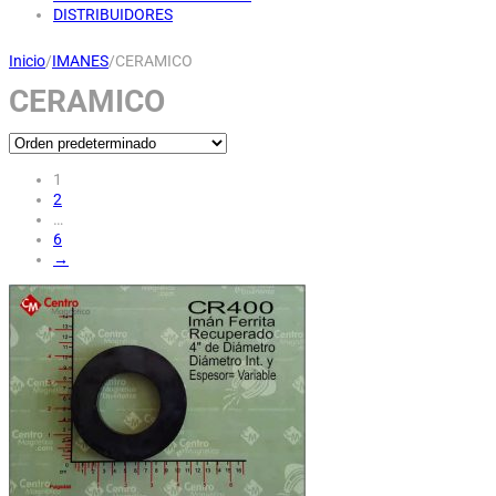
DISTRIBUIDORES
Inicio
/
IMANES
/
CERAMICO
CERAMICO
1
2
…
6
→