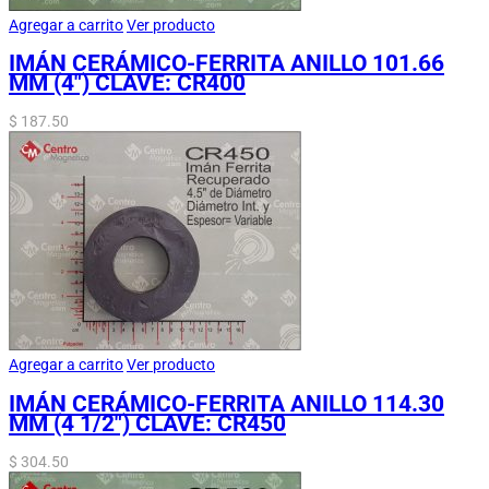
Agregar a carrito
Ver producto
IMÁN CERÁMICO-FERRITA ANILLO 101.66
MM (4″) CLAVE: CR400
$
187.50
Agregar a carrito
Ver producto
IMÁN CERÁMICO-FERRITA ANILLO 114.30
MM (4 1/2″) CLAVE: CR450
$
304.50