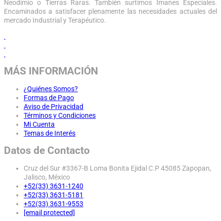
Neodimio o Tierras Raras. También surtimos Imanes Especiales.
Encaminados a satisfacer plenamente las necesidades actuales del
mercado Industrial y Terapéutico.
MÁS INFORMACIÓN
¿Quiénes Somos?
Formas de Pago
Aviso de Privacidad
Términos y Condiciones
Mi Cuenta
Temas de Interés
Datos de Contacto
Cruz del Sur #3367-B Loma Bonita Ejidal C.P 45085 Zapopan,
Jalisco, México
+52(33) 3631-1240
+52(33) 3631-5181
+52(33) 3631-9553
[email protected]