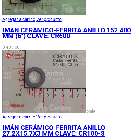
Agregar a carrito
Ver producto
IMÁN CERÁMICO-FERRITA ANILLO 152.400
MM (6″) CLAVE: CR600
$
435.00
Sale
Agregar a carrito
Ver producto
IMÁN CERÁMICO-FERRITA ANILLO
27.2X15.7X3 MM CLAVE: CR100-S