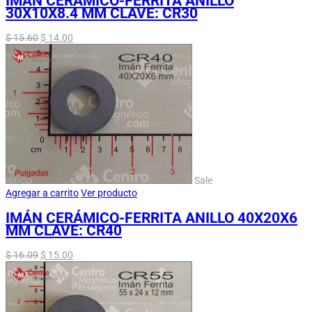
IMÁN CERÁMICO-FERRITA ANILLO
30X10X8.4 MM CLAVE: CR30
$
15.60
$
14.00
Sale
Agregar a carrito
Ver producto
IMÁN CERÁMICO-FERRITA ANILLO 40X20X6
MM CLAVE: CR40
$
16.09
$
15.00