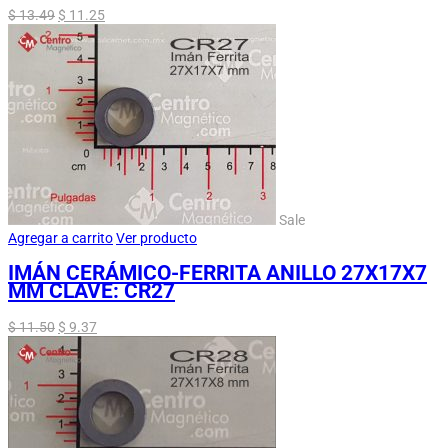
$
13.49
$
11.25
Sale
Agregar a carrito
Ver producto
IMÁN CERÁMICO-FERRITA ANILLO 27X17X7
MM CLAVE: CR27
$
11.50
$
9.37