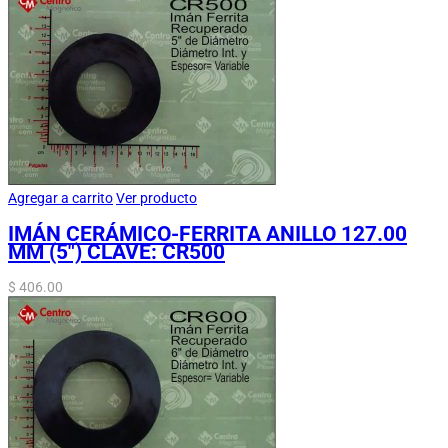
Agregar a carrito
Ver producto
IMÁN CERÁMICO-FERRITA ANILLO 127.00
MM (5″) CLAVE: CR500
$
406.00