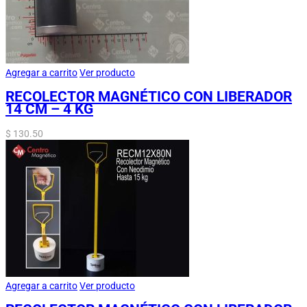
Agregar a carrito
Ver producto
RECOLECTOR MAGNÉTICO CON LIBERADOR
14 CM – 4 KG
$
130.50
Agregar a carrito
Ver producto