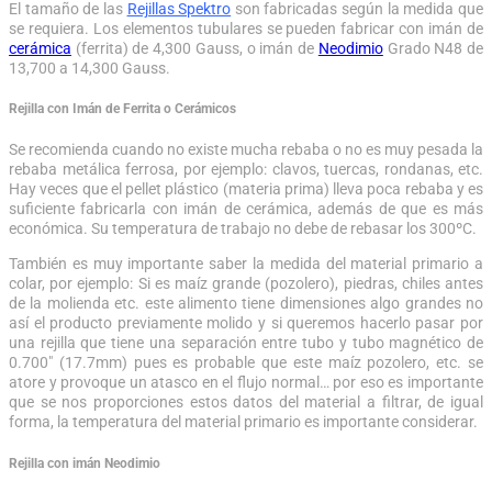
El tamaño de las
Rejillas Spektro
son fabricadas según la medida que
se requiera. Los elementos tubulares se pueden fabricar con imán de
cerámica
(ferrita) de 4,300 Gauss, o imán de
Neodimio
Grado N48 de
13,700 a 14,300 Gauss.
Rejilla con Imán de Ferrita o Cerámicos
Se recomienda cuando no existe mucha rebaba o no es muy pesada la
rebaba metálica ferrosa, por ejemplo: clavos, tuercas, rondanas, etc.
Hay veces que el pellet plástico (materia prima) lleva poca rebaba y es
suficiente fabricarla con imán de cerámica, además de que es más
económica. Su temperatura de trabajo no debe de rebasar los 300ºC.
También es muy importante saber la medida del material primario a
colar, por ejemplo: Si es maíz grande (pozolero), piedras, chiles antes
de la molienda etc. este alimento tiene dimensiones algo grandes no
así el producto previamente molido y si queremos hacerlo pasar por
una rejilla que tiene una separación entre tubo y tubo magnético de
0.700″ (17.7mm) pues es probable que este maíz pozolero, etc. se
atore y provoque un atasco en el flujo normal… por eso es importante
que se nos proporciones estos datos del material a filtrar, de igual
forma, la temperatura del material primario es importante considerar.
Rejilla con imán Neodimio