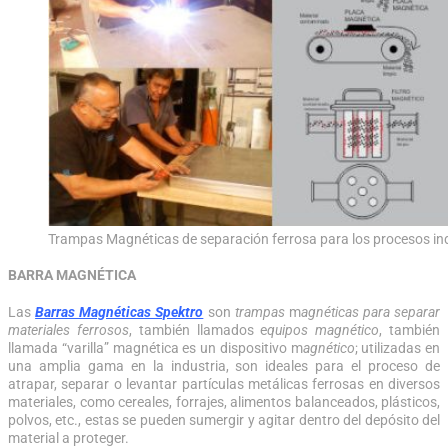
Trampas Magnéticas de separación ferrosa para los procesos ind
BARRA MAGNÉTICA
Las
Barras Magnéticas Spektro
son
trampas
m
agnéticas para separar
materiales ferrosos
, también llamados e
quipos magnético
, también
llamada “varilla” magnética es un dispositivo m
agnético
; utilizadas en
una amplia gama en la industria, son ideales para el proceso de
atrapar, separar o levantar partículas metálicas ferrosas en diversos
materiales, como cereales, forrajes, alimentos balanceados, plásticos,
polvos, etc., estas se pueden sumergir y agitar dentro del depósito del
material a proteger.