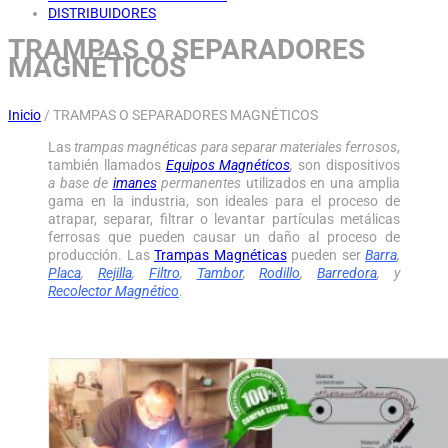
DISTRIBUIDORES
TRAMPAS O SEPARADORES
MAGNÉTICOS
Inicio
/
TRAMPAS O SEPARADORES MAGNÉTICOS
Las
trampas magnéticas para
separar materiales ferrosos
,
también llamados
Equipos Magnéticos
,
son dispositivos
a base de
imanes
permanentes
utilizados en una amplia
gama en la industria, son ideales para el proceso de
atrapar, separar, filtrar o levantar partículas metálicas
ferrosas que pueden causar un daño al proceso de
producción. Las
Trampas Magnéticas
pueden ser
Barra
,
Placa
,
Rejilla
,
Filtro
,
Tambor
,
Rodillo
,
Barredora
, y
Recolector Magnético
.