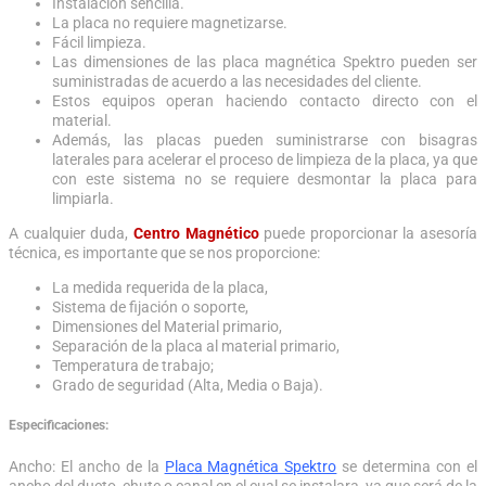
Instalación sencilla.
La placa no requiere magnetizarse.
Fácil limpieza.
Las dimensiones de las placa magnética Spektro pueden ser
suministradas de acuerdo a las necesidades del cliente.
Estos equipos operan haciendo contacto directo con el
material.
Además, las placas pueden suministrarse con bisagras
laterales para acelerar el proceso de limpieza de la placa, ya que
con este sistema no se requiere desmontar la placa para
limpiarla.
A cualquier duda,
Centro Magnético
puede proporcionar la asesoría
técnica, es importante que se nos proporcione:
La medida requerida de la placa,
Sistema de fijación o soporte,
Dimensiones del Material primario,
Separación de la placa al material primario,
Temperatura de trabajo;
Grado de seguridad (Alta, Media o Baja).
Especificaciones:
Ancho: El ancho de la
Placa Magnética Spektro
se determina con el
ancho del ducto, chute o canal en el cual se instalara, ya que será de la