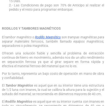
15 Días.
2.- Las Condiciones de pago son 70% de Anticipo al realizar el
pedido y el resto para programar embarque.
RODILLOS Y TAMBORES MAGNÉTICOS
El
tambor magnético o
Rodillo Magnético
son
trampas magnéticas para
separar materiales ferrosos
, también llamado
equipos magnéticos,
separadores o polea magnética.
Ofrecen una solución fiable y sencilla al problema de extracción
continua de hierro en movimiento, además nos da un alto rendimiento
en separación ferrosa ya que al girar separe en forma rápida y
efectiva el material ferroso del material que no lo es.
Por lo tanto, representa un bajo costo de operación en mano de obra
y confiabilidad.
El
Tambor Magnético
es aquel que en su interior tiene una estructura
de 1/2 luna con imanes, la cual se calibra la altura para la sujeción y el
soltado del material; se recomienda en diámetros mayores de 40 cm.
El
Rodillo Magnético
es aquel que en su interior cuenta con imanes en
toda su circunferencia, se recomienda en diámetros de 40 cm o