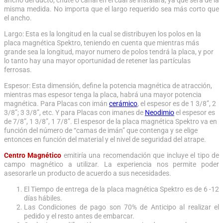
misma medida. No importa que el largo requerido sea más corto que
el ancho.
Largo: Esta es la longitud en la cual se distribuyen los polos en la
placa magnética Spektro, teniendo en cuenta que mientras más
grande sea la longitud, mayor numero de polos tendrá la placa, y por
lo tanto hay una mayor oportunidad de retener las partículas
ferrosas.
Espesor: Esta dimensión, define la potencia magnética de atracción,
mientras mas espesor tenga la placa, habrá una mayor potencia
magnética. Para Placas con imán
cerámico
, el espesor es de 1 3/8”, 2
3/8”; 3 3/8”, etc. Y para Placas con imanes de
Neodimio
el espesor es
de 7/8”, 1 3/8”, 1 7/8”. El espesor de la placa magnética Spektro va en
función del número de “camas de imán” que contenga y se elige
entonces en función del material y el nivel de seguridad del atrape.
Centro Magnético
emitiría una recomendación que incluye el tipo de
campo magnético a utilizar. La experiencia nos permite poder
asesorarle un producto de acuerdo a sus necesidades.
El Tiempo de entrega de la placa magnética Spektro es de 6 -12
días hábiles.
Las Condiciones de pago son 70% de Anticipo al realizar el
pedido y el resto antes de embarcar.