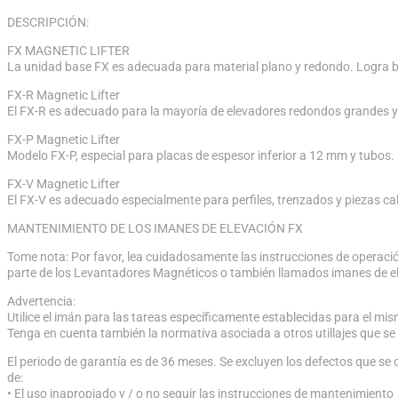
DESCRIPCIÓN:
FX MAGNETIC LIFTER
La unidad base FX es adecuada para material plano y redondo. Logra 
FX-R Magnetic Lifter
El FX-R es adecuado para la mayoría de elevadores redondos grandes y 
FX-P Magnetic Lifter
Modelo FX-P, especial para placas de espesor inferior a 12 mm y tubos. E
FX-V Magnetic Lifter
El FX-V es adecuado especialmente para perfiles, trenzados y piezas cal
MANTENIMIENTO DE LOS IMANES DE ELEVACIÓN FX
Tome nota: Por favor, lea cuidadosamente las instrucciones de operació
parte de los Levantadores Magnéticos o también llamados imanes de ele
Advertencia:
Utilice el imán para las tareas específicamente establecidas para el mism
Tenga en cuenta también la normativa asociada a otros utillajes que s
El periodo de garantía es de 36 meses. Se excluyen los defectos que se
de:
• El uso inapropiado y / o no seguir las instrucciones de mantenimiento