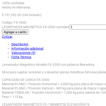
100% confiable.
Hecho en Alemania.
$
107,532.00
(IVA incluido)
Codigo:
FX-2000
.
LEVANTADOR MAGNÉTICO FX-2000 cantidad
Agregar a carrito
Cotizar
Descripción
Información adicional
Valoraciones (0)
Ficha Técnica
Levantador Magnético Modelo FX-2000 con palanca liberadora.
Sirve para sujetar, sostener y o levantar piezas metálicas ferrosas plan
CAPACIDAD DE CARGA FX-2000:
Material PLANO / Posición Horizontal = 2,000 kg para placa de mayor o
Material PLANO / Posición Vertical = 400 kg para placa de mayor o igu
Material TUBULAR / Posición Horizontal = 1,000 kg para tubería de 12
Peso = 115 kg
LEVANTADOR MAGNÉTICO FX / IMANES DE ELEVACIÓN FX