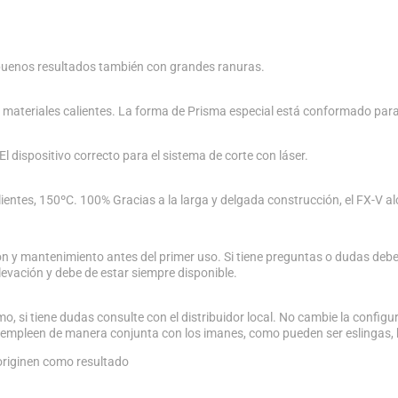
buenos resultados también con grandes ranuras.
materiales calientes. La forma de Prisma especial está conformado para
l dispositivo correcto para el sistema de corte con láser.
ientes, 150ºC. 100% Gracias a la larga y delgada construcción, el FX-V a
n y mantenimiento antes del primer uso. Si tiene preguntas o dudas debe
vación y debe de estar siempre disponible.
o, si tiene dudas consulte con el distribuidor local. No cambie la configur
e empleen de manera conjunta con los imanes, como pueden ser eslingas, 
 originen como resultado