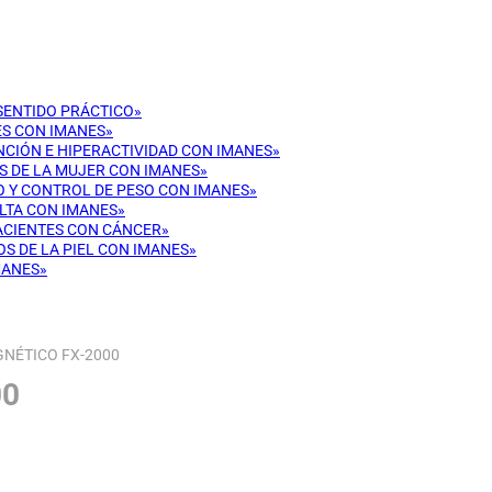
 SENTIDO PRÁCTICO»
ES CON IMANES»
ENCIÓN E HIPERACTIVIDAD CON IMANES»
OS DE LA MUJER CON IMANES»
CO Y CONTROL DE PESO CON IMANES»
ULTA CON IMANES»
PACIENTES CON CÁNCER»
OS DE LA PIEL CON IMANES»
MANES»
NÉTICO FX-2000
00