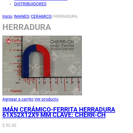
DISTRIBUIDORES
Inicio
/
IMANES
/
CERAMICO
/
HERRADURA
HERRADURA
Agregar a carrito
Ver producto
IMÁN CERÁMICO-FERRITA HERRADURA
61X52X12X9 MM CLAVE: CHERR-CH
$
52.00