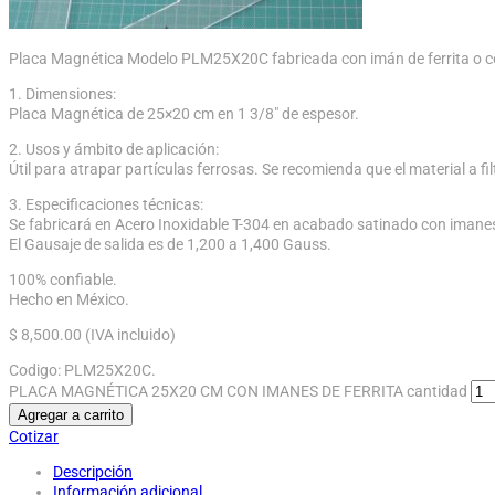
Placa Magnética Modelo PLM25X20C fabricada con imán de ferrita o c
1. Dimensiones:
Placa Magnética de 25×20 cm en 1 3/8″ de espesor.
2. Usos y ámbito de aplicación:
Útil para atrapar partículas ferrosas. Se recomienda que el material a 
3. Especificaciones técnicas:
Se fabricará en Acero Inoxidable T-304 en acabado satinado con imanes
El Gausaje de salida es de 1,200 a 1,400 Gauss.
100% confiable.
Hecho en México.
$
8,500.00
(IVA incluido)
Codigo:
PLM25X20C
.
PLACA MAGNÉTICA 25X20 CM CON IMANES DE FERRITA cantidad
Agregar a carrito
Cotizar
Descripción
Información adicional