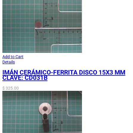
Add to Cart
Details
IMÁN CERÁMICO-FERRITA DISCO 15X3 MM
CLAVE: CD031B
$
325.00