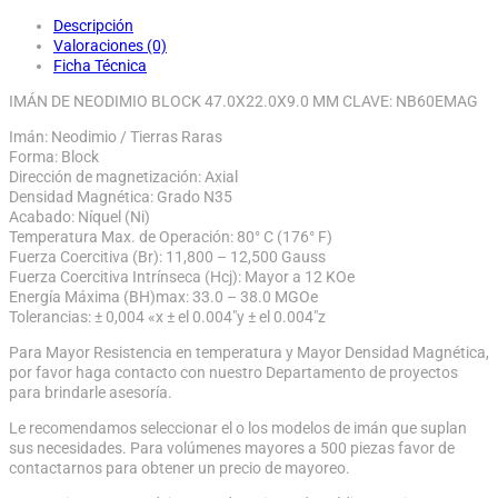
Descripción
Valoraciones (0)
Ficha Técnica
IMÁN DE NEODIMIO BLOCK 47.0X22.0X9.0 MM CLAVE: NB60EMAG
Imán: Neodimio / Tierras Raras
Forma: Block
Dirección de magnetización: Axial
Densidad Magnética: Grado N35
Acabado: Níquel (Ni)
Temperatura Max. de Operación: 80° C (176° F)
Fuerza Coercitiva (Br): 11,800 – 12,500 Gauss
Fuerza Coercitiva Intrínseca (Hcj): Mayor a 12 KOe
Energía Máxima (BH)max: 33.0 – 38.0 MGOe
Tolerancias: ± 0,004 «x ± el 0.004″y ± el 0.004″z
Para Mayor Resistencia en temperatura y Mayor Densidad Magnética,
por favor haga contacto con nuestro Departamento de proyectos
para brindarle asesoría.
Le recomendamos seleccionar el o los modelos de imán que suplan
sus necesidades. Para volúmenes mayores a 500 piezas favor de
contactarnos para obtener un precio de mayoreo.