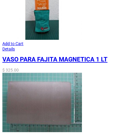
Add to Cart
Details
VASO PARA FAJITA MAGNETICA 1 LT
$
325.00