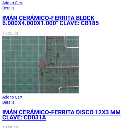
Add to Cart
Details
IMÁN CERÁMICO-FERRITA BLOCK
6.000X4.000X1.000″ CLAVE: CB185
$
325.00
Add to Cart
Details
IMÁN CERÁMICO-FERRITA DISCO 12X3 MM
CLAVE: CD031A
$
325.00