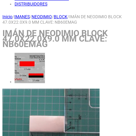
DISTRIBUIDORES
Inicio
/
IMANES
/
NEODIMIO
/
BLOCK
/
IMÁN DE NEODIMIO BLOCK
47.0X22.0X9.0 MM CLAVE: NB60EMAG
IMÁN DE NEODIMIO BLOCK
47.0X22.0X9.0 MM CLAVE:
NB60EMAG