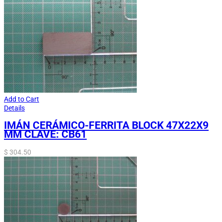
Add to Cart
Details
IMÁN CERÁMICO-FERRITA BLOCK 47X22X9
MM CLAVE: CB61
$
304.50