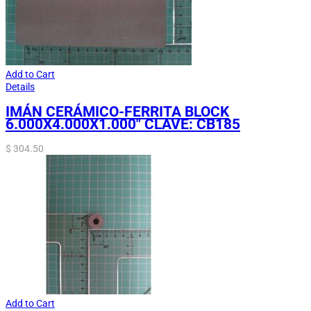
Add to Cart
Details
IMÁN CERÁMICO-FERRITA BLOCK
6.000X4.000X1.000″ CLAVE: CB185
$
304.50
Add to Cart