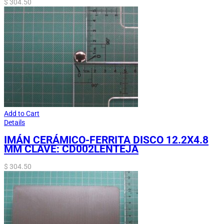
$
304.50
Add to Cart
Details
IMÁN CERÁMICO-FERRITA DISCO 12.2X4.8
MM CLAVE: CD002LENTEJA
$
304.50