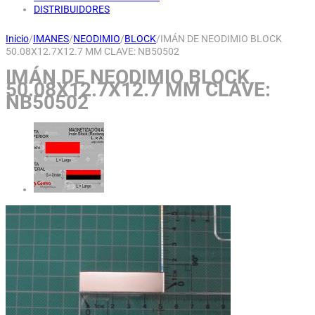
DISTRIBUIDORES
Inicio
/
IMANES
/
NEODIMIO
/
BLOCK
/
IMÁN DE NEODIMIO BLOCK
50.08X12.7X12.7 MM CLAVE: NB50502
IMÁN DE NEODIMIO BLOCK
50.08X12.7X12.7 MM CLAVE:
NB50502