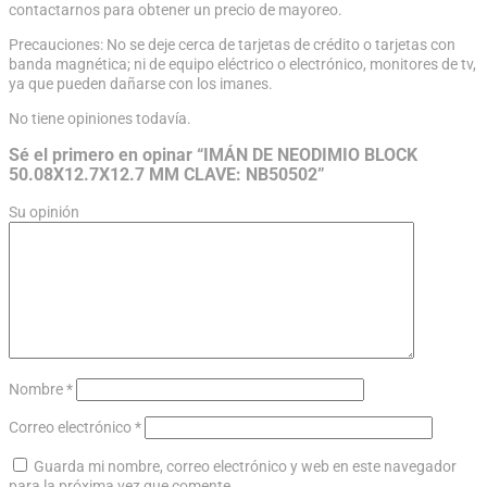
contactarnos para obtener un precio de mayoreo.
Precauciones: No se deje cerca de tarjetas de crédito o tarjetas con
banda magnética; ni de equipo eléctrico o electrónico, monitores de tv,
ya que pueden dañarse con los imanes.
No tiene opiniones todavía.
Sé el primero en opinar “IMÁN DE NEODIMIO BLOCK
50.08X12.7X12.7 MM CLAVE: NB50502”
Su opinión
Nombre
*
Correo electrónico
*
Guarda mi nombre, correo electrónico y web en este navegador
para la próxima vez que comente.