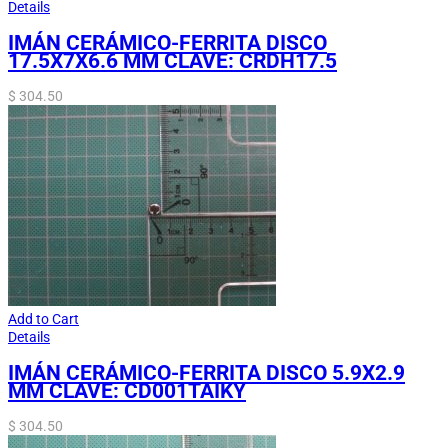
Details
IMÁN CERÁMICO-FERRITA DISCO
17.5X7X6.6 MM CLAVE: CRDH17.5
$
304.50
Add to Cart
Details
IMÁN CERÁMICO-FERRITA DISCO 5.9X2.9
MM CLAVE: CD001TAIKY
$
304.50