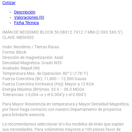
Cotizar
Descripción
Valoraciones (0)
Ficha Técnica
IMÁN DE NEODIMIO BLOCK 50.08X12.7X12.7 MM (2.0X0.5X0.5″)
CLAVE: NB50502
Imán: Neodimio / Tierras Raras
Forma: Block
Dirección de magnetización: Axial
Densidad Magnética: Grado N35
Acabado: Níquel (Ni)
Temperatura Max. de Operación: 80° C (176° F)
Fuerza Coercitiva (Br): 11,800 – 12,500 Gauss
Fuerza Coercitiva Intrínseca (Hcj): Mayor a 12 KOe
Energía Máxima (BH)max: 33.0 – 38.0 MGOe
Tolerancias: ± 0,004 «x ± el 0.004″y ± el 0.004″z
Para Mayor Resistencia en temperatura y Mayor Densidad Magnética,
por favor haga contacto con nuestro Departamento de proyectos
para brindarle asesoría.
Le recomendamos seleccionar el o los modelos de imán que suplan
sus necesidades. Para volúmenes mayores a 100 piezas favor de