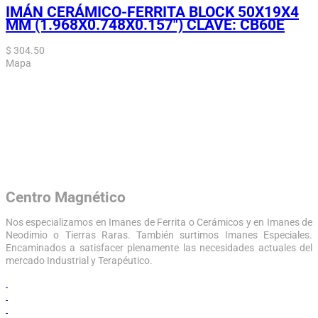
IMÁN CERÁMICO-FERRITA BLOCK 50X19X4
MM (1.968X0.748X0.157″) CLAVE: CB60E
$
304.50
Mapa
Centro Magnético
Nos especializamos en Imanes de Ferrita o Cerámicos y en Imanes de
Neodimio o Tierras Raras. También surtimos Imanes Especiales.
Encaminados a satisfacer plenamente las necesidades actuales del
mercado Industrial y Terapéutico.