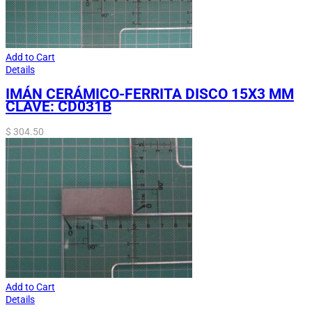
Add to Cart
Details
IMÁN CERÁMICO-FERRITA DISCO 15X3 MM
CLAVE: CD031B
$
304.50
Add to Cart
Details