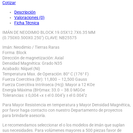
Cotizar
Descripción
Valoraciones (0)
Ficha Técnica
IMÁN DE NEODIMIO BLOCK 19.05X12.7X6.35 MM
(0.750X0.500X0.250″) CLAVE: NB25575
Imán: Neodimio / Tierras Raras
Forma: Block
Dirección de magnetización: Axial
Densidad Magnética: Grado N35
Acabado: Níquel (Ni)
Temperatura Max. de Operación: 80° C (176° F)
Fuerza Coercitiva (Br): 11,800 – 12,500 Gauss
Fuerza Coercitiva Intrínseca (Hcj): Mayor a 12 KOe
Energía Máxima (BH)max: 33.0 – 38.0 MGOe
Tolerancias: ± 0,004 «x ± el 0.004″y ± el 0.004″z
Para Mayor Resistencia en temperatura y Mayor Densidad Magnética,
por favor haga contacto con nuestro Departamento de proyectos
para brindarle asesoría.
Le recomendamos seleccionar el o los modelos de imán que suplan
sus necesidades. Para volúmenes mayores a 500 piezas favor de