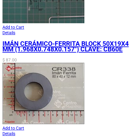
Add to Cart
Details
IMÁN CERÁMICO-FERRITA BLOCK 50X19X4
MM (1.968X0.748X0.157″) CLAVE: CB60E
$
87.00
Add to Cart
Details