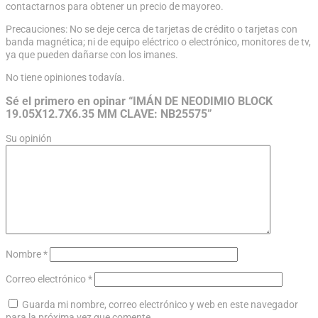
contactarnos para obtener un precio de mayoreo.
Precauciones: No se deje cerca de tarjetas de crédito o tarjetas con
banda magnética; ni de equipo eléctrico o electrónico, monitores de tv,
ya que pueden dañarse con los imanes.
No tiene opiniones todavía.
Sé el primero en opinar “IMÁN DE NEODIMIO BLOCK
19.05X12.7X6.35 MM CLAVE: NB25575”
Su opinión
Nombre
*
Correo electrónico
*
Guarda mi nombre, correo electrónico y web en este navegador
para la próxima vez que comente.