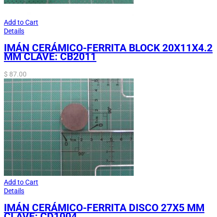
Add to Cart
Details
IMÁN CERÁMICO-FERRITA BLOCK 20X11X4.2
MM CLAVE: CB2011
$
87.00
Add to Cart
Details
IMÁN CERÁMICO-FERRITA DISCO 27X5 MM
CLAVE: CD1004