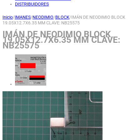
DISTRIBUIDORES
Inicio
/
IMANES
/
NEODIMIO
/
BLOCK
/
IMÁN DE NEODIMIO BLOCK
19.05X12.7X6.35 MM CLAVE: NB25575
IMÁN DE NEODIMIO BLOCK
19.05X12.7X6.35 MM CLAVE:
NB25575