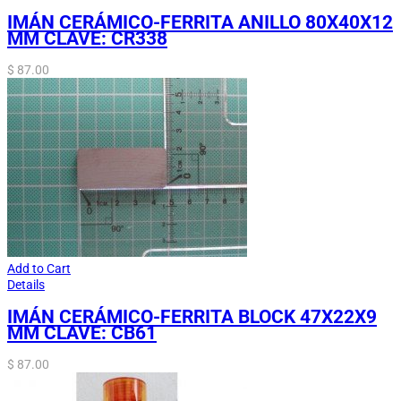
IMÁN CERÁMICO-FERRITA ANILLO 80X40X12
MM CLAVE: CR338
$
87.00
Add to Cart
Details
IMÁN CERÁMICO-FERRITA BLOCK 47X22X9
MM CLAVE: CB61
$
87.00