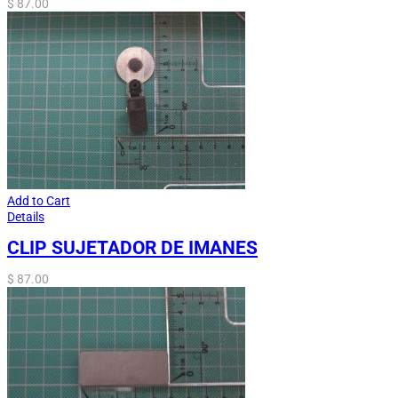
$
87.00
Add to Cart
Details
CLIP SUJETADOR DE IMANES
$
87.00