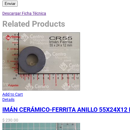
Descargar Ficha Técnica
Related Products
Add to Cart
Details
IMÁN CERÁMICO-FERRITA ANILLO 55X24X12
$
230.00