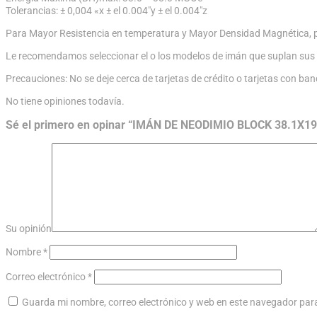
Tolerancias: ± 0,004 «x ± el 0.004″y ± el 0.004″z
Para Mayor Resistencia en temperatura y Mayor Densidad Magnética, p
Le recomendamos seleccionar el o los modelos de imán que suplan sus
Precauciones: No se deje cerca de tarjetas de crédito o tarjetas con ba
No tiene opiniones todavía.
Sé el primero en opinar “IMÁN DE NEODIMIO BLOCK 38.1X
Su opinión
Nombre
*
Correo electrónico
*
Guarda mi nombre, correo electrónico y web en este navegador par