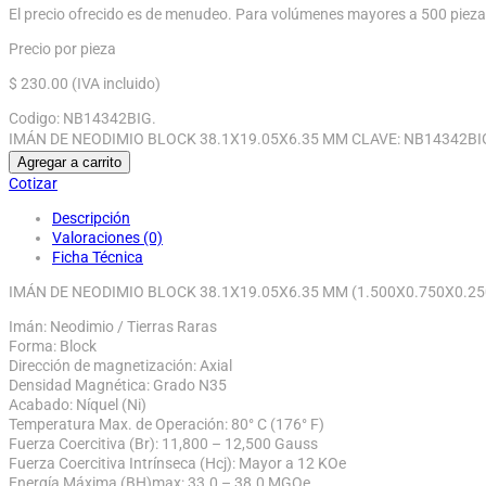
El precio ofrecido es de menudeo. Para volúmenes mayores a 500 pieza
Precio por pieza
$
230.00
(IVA incluido)
Codigo:
NB14342BIG
.
IMÁN DE NEODIMIO BLOCK 38.1X19.05X6.35 MM CLAVE: NB14342BIG
Agregar a carrito
Cotizar
Descripción
Valoraciones (0)
Ficha Técnica
IMÁN DE NEODIMIO BLOCK 38.1X19.05X6.35 MM (1.500X0.750X0.25
Imán: Neodimio / Tierras Raras
Forma: Block
Dirección de magnetización: Axial
Densidad Magnética: Grado N35
Acabado: Níquel (Ni)
Temperatura Max. de Operación: 80° C (176° F)
Fuerza Coercitiva (Br): 11,800 – 12,500 Gauss
Fuerza Coercitiva Intrínseca (Hcj): Mayor a 12 KOe
Energía Máxima (BH)max: 33.0 – 38.0 MGOe