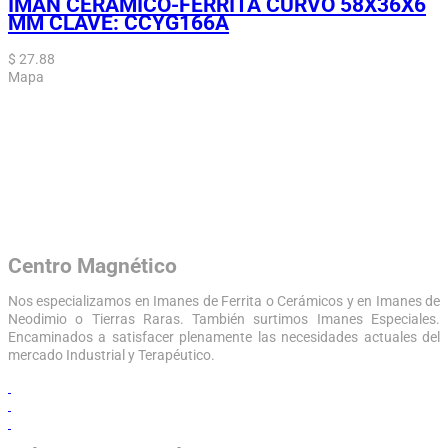
IMÁN CERÁMICO-FERRITA CURVO 58X36X6
MM CLAVE: CCYG166A
$
27.88
Mapa
Centro Magnético
Nos especializamos en Imanes de Ferrita o Cerámicos y en Imanes de
Neodimio o Tierras Raras. También surtimos Imanes Especiales.
Encaminados a satisfacer plenamente las necesidades actuales del
mercado Industrial y Terapéutico.