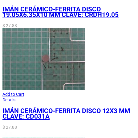
IMÁN CERÁMICO-FERRITA DISCO
19.05X6.35X10 MM CLAVE: CRDH19.05
$
27.88
Add to Cart
Details
IMÁN CERÁMICO-FERRITA DISCO 12X3 MM
CLAVE: CD031A
$
27.88