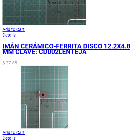
Add to Cart
Details
IMÁN CERÁMICO-FERRITA DISCO 12.2X4.8
MM CLAVE: CD002LENTEJA
$
27.88
Add to Cart
Details