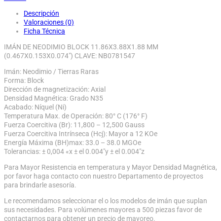
Descripción
Valoraciones (0)
Ficha Técnica
IMÁN DE NEODIMIO BLOCK 11.86X3.88X1.88 MM
(0.467X0.153X0.074″) CLAVE: NB0781547
Imán: Neodimio / Tierras Raras
Forma: Block
Dirección de magnetización: Axial
Densidad Magnética: Grado N35
Acabado: Níquel (Ni)
Temperatura Max. de Operación: 80° C (176° F)
Fuerza Coercitiva (Br): 11,800 – 12,500 Gauss
Fuerza Coercitiva Intrínseca (Hcj): Mayor a 12 KOe
Energía Máxima (BH)max: 33.0 – 38.0 MGOe
Tolerancias: ± 0,004 «x ± el 0.004″y ± el 0.004″z
Para Mayor Resistencia en temperatura y Mayor Densidad Magnética,
por favor haga contacto con nuestro Departamento de proyectos
para brindarle asesoría.
Le recomendamos seleccionar el o los modelos de imán que suplan
sus necesidades. Para volúmenes mayores a 500 piezas favor de
contactarnos para obtener un precio de mayoreo.