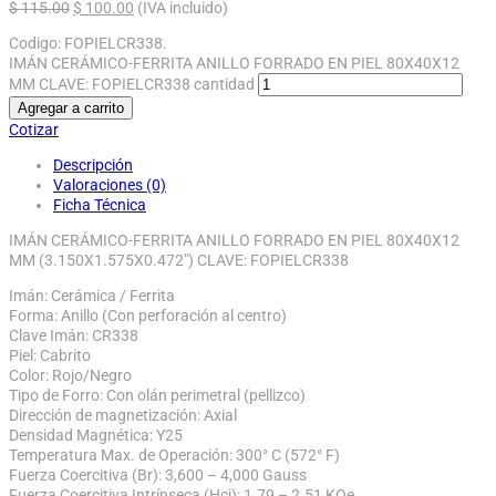
$
115.00
$
100.00
(IVA incluido)
Codigo:
FOPIELCR338
.
IMÁN CERÁMICO-FERRITA ANILLO FORRADO EN PIEL 80X40X12
MM CLAVE: FOPIELCR338 cantidad
Agregar a carrito
Cotizar
Descripción
Valoraciones (0)
Ficha Técnica
IMÁN CERÁMICO-FERRITA ANILLO FORRADO EN PIEL 80X40X12
MM (3.150X1.575X0.472″) CLAVE: FOPIELCR338
Imán: Cerámica / Ferrita
Forma: Anillo (Con perforación al centro)
Clave Imán: CR338
Piel: Cabrito
Color: Rojo/Negro
Tipo de Forro: Con olán perimetral (pellizco)
Dirección de magnetización: Axial
Densidad Magnética: Y25
Temperatura Max. de Operación: 300° C (572° F)
Fuerza Coercitiva (Br): 3,600 – 4,000 Gauss
Fuerza Coercitiva Intrínseca (Hcj): 1.79 – 2.51 KOe