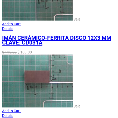
Sale
Add to Cart
Details
IMÁN CERÁMICO-FERRITA DISCO 12X3 MM
CLAVE: CD031A
$
115.00
$
100.00
Sale
Add to Cart
Details