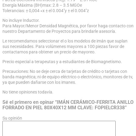
Energía Máxima (BH)max: 2.8 – 3.5 MGOe
Tolerancias: ± 0,004 «x ± el 0.004″y ± el 0.004″z
No incluye Inductor.
Para Mayor/Menor Densidad Magnética, por favor haga contacto con
nuestro Departamento de Proyectos para brindarle asesoría.
Le recomendamos seleccionar el o los modelos de imán que suplan
sus necesidades. Para volúmenes mayores a 100 piezas favor de
contactarnos para obtener un precio de mayoreo.
Precio especial a terapeutas y a estudiantes de Biomagnetismo.
Precauciones: No se deje cerca de tarjetas de crédito o tarjetas con
banda magnética; ni de equipo eléctrico o electrónico, monitores de tv,
ya que pueden dañarse con los imanes.
No tiene opiniones todavía.
Sé el primero en opinar “IMÁN CERÁMICO-FERRITA ANILLO
FORRADO EN PIEL 80X40X12 MM CLAVE: FOPIELCR338”
Su opinión