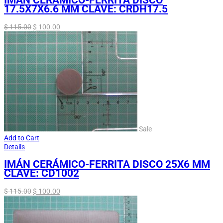
IMÁN CERÁMICO-FERRITA DISCO
17.5X7X6.6 MM CLAVE: CRDH17.5
$
115.00
$
100.00
Sale
Add to Cart
Details
IMÁN CERÁMICO-FERRITA DISCO 25X6 MM
CLAVE: CD1002
$
115.00
$
100.00