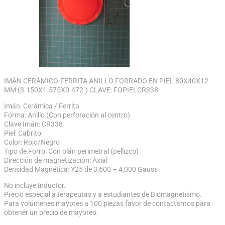
IMÁN CERÁMICO-FERRITA ANILLO FORRADO EN PIEL 80X40X12
MM (3.150X1.575X0.472″) CLAVE: FOPIELCR338
Imán: Cerámica / Ferrita
Forma: Anillo (Con perforación al centro)
Clave Imán: CR338
Piel: Cabrito
Color: Rojo/Negro
Tipo de Forro: Con olán perimetral (pellizco)
Dirección de magnetización: Axial
Densidad Magnética: Y25 de 3,600 – 4,000 Gauss
No incluye Inductor.
Precio especial a terapeutas y a estudiantes de Biomagnetismo.
Para volúmenes mayores a 100 piezas favor de contactarnos para
obtener un precio de mayoreo.