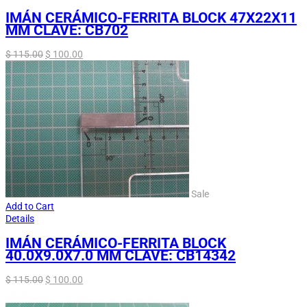
IMÁN CERÁMICO-FERRITA BLOCK 47X22X11
MM CLAVE: CB702
$
115.00
$
100.00
Sale
Add to Cart
Details
IMÁN CERÁMICO-FERRITA BLOCK
40.0X9.0X7.0 MM CLAVE: CB14342
$
115.00
$
100.00