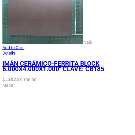
Sale
Add to Cart
Details
IMÁN CERÁMICO-FERRITA BLOCK
6.000X4.000X1.000″ CLAVE: CB185
$
115.00
$
100.00
Mapa